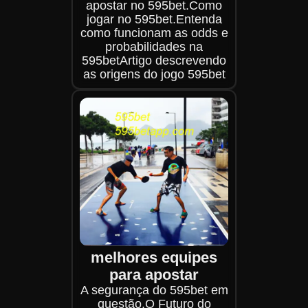
apostar no 595bet.Como
jogar no 595bet.Entenda
como funcionam as odds e
probabilidades na
595betArtigo descrevendo
as origens do jogo 595bet
melhores equipes
para apostar
A segurança do 595bet em
questão.O Futuro do