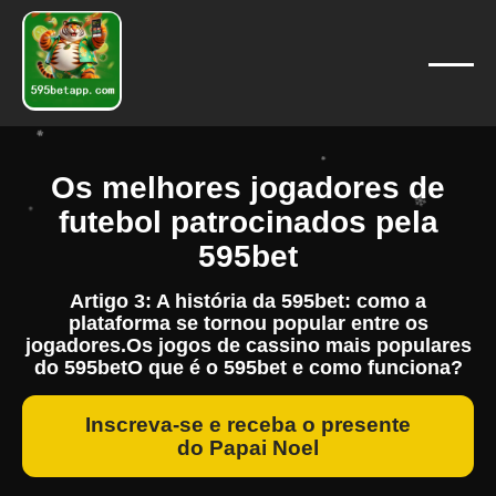
❄
❄
❄
❄
❄
❄
❄
❄
Os melhores jogadores de
❄
futebol patrocinados pela
❄
595bet
❄
Artigo 3: A história da 595bet: como a
plataforma se tornou popular entre os
jogadores.Os jogos de cassino mais populares
do 595betO que é o 595bet e como funciona?
Inscreva-se e receba o presente
do Papai Noel