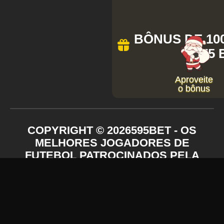
BÔNUS DE 100
+ 75
Aproveite
o bônus
COPYRIGHT ©
2026
595BET - OS
MELHORES JOGADORES DE
FUTEBOL PATROCINADOS PELA
595BET
Descubra a magia do 595bet com jogos emocionantes,
promoções imperdíveis e uma plataforma segura feita
para você.
Inscreva-se hoje mesmo e receba o presente do Papai
Noel! Aproveite o bônus de Ano Novo e transforme cada
jogada em uma chance de vencer. Sua experiência