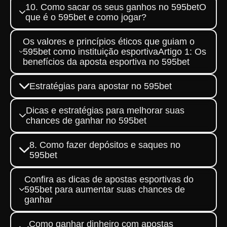
10. Como sacar os seus ganhos no 595betO
que é o 595bet e como jogar?
As Vantagens de Utilizar o 595bet para
Os valores e princípios éticos que guiam o
Apostas Online.Dicas para
595bet como instituição esportivaArtigo 1: Os
apostadores: Como gerenciar seu
benefícios da aposta esportiva no 595bet
bankroll de forma eficaz
Os principais eventos esportivos para
Estratégias para apostar no 595bet
apostar durante o ano.Artigo 6: Os
jogos mais populares e emocionantes
Os jogos ao vivo disponíveis na
Dicas e estratégias para melhorar suas
disponíveis no 595bet
595bet.Este é um texto sobre o 595bet.
chances de ganhar no 595bet
9.Os melhores jogos de casino para
jogar online
As vantagens de se inscrever no
8. Como fazer depósitos e saques no
595bet.Aprenda dicas e estratégias
595bet
para maximizar suas apostas
esportivas no 595bet
Como fazer um saque na 595bet.A
Confira as dicas de apostas esportivas do
legalidade do 595bet no BrasilOs
595bet para aumentar suas chances de
melhores truques para ganhar no
ganhar
595bet
Tudo o que você precisa saber sobre a
Como ganhar dinheiro com apostas