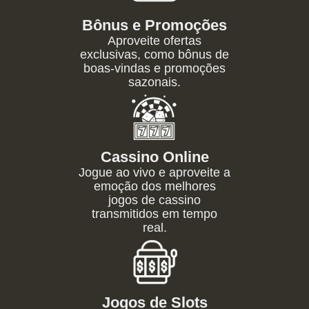
Bônus e Promoções
Aproveite ofertas
exclusivas, como bônus de
boas-vindas e promoções
sazonais.
Cassino Online
Jogue ao vivo e aproveite a
emoção dos melhores
jogos de cassino
transmitidos em tempo
real.
Jogos de Slots