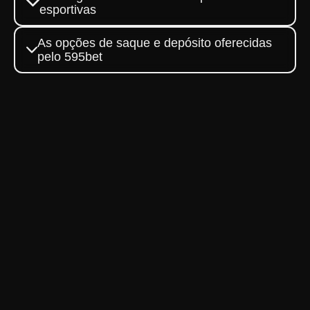
595bet.Artigo 4: As principais
esportivas
modalidades esportivas disponíveis na
595bet
3. As regras básicas do
As opções de saque e depósito oferecidas
595bet.Estratégias Vencedoras para
pelo 595bet
Apostar na 595bet.Como se divertir e
ganhar dinheiro com o 595bet
As promoções e bônus oferecidos pelo
595betO guia definitivo para apostar na
595bet.O 595bet mobile: Aposte de
onde estiverComo apostar online de
forma segura